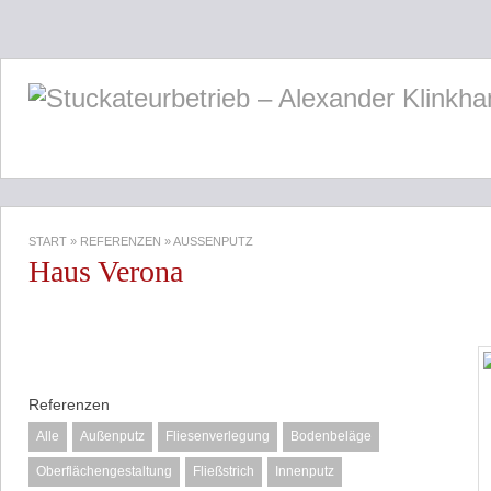
START
»
REFERENZEN
»
AUSSENPUTZ
Haus Verona
Referenzen
Alle
Außenputz
Fliesenverlegung
Bodenbeläge
Oberflächengestaltung
Fließstrich
Innenputz