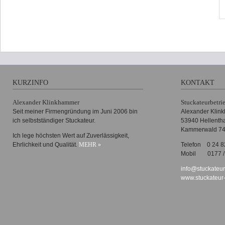
KURZINFO
KONTAKT
Alexander Klinkhammer
Stuckateurbetri
Seit meiner Firmengründung im Juni 2006 bin
Alexander Klin
ich selbstständiger Stuckateur.
53940 Hellenth
Kammerwald 7
Ich lege höchsten Wert auf Zuverlässigkeit,
Ehrlichkeit und Qualität.
MEHR »
Telefon
0 24 8
Mobil
0177 /
info@stuckateu
www.stuckateur