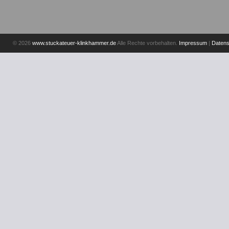
© 2026
www.stuckateuer-klinkhammer.de
Alle Rechte vorbehalten.
Impressum
|
Datens