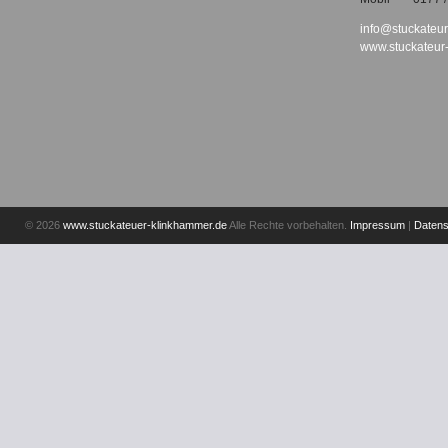
info@stuckateu
www.stuckateur
© 2026
www.stuckateuer-klinkhammer.de
Alle Rechte vorbehalten.
Impressum
|
Datens