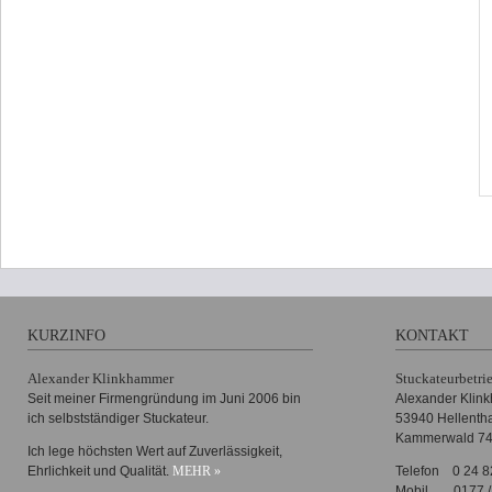
KURZINFO
KONTAKT
Alexander Klinkhammer
Stuckateurbetri
Seit meiner Firmengründung im Juni 2006 bin
Alexander Klin
ich selbstständiger Stuckateur.
53940 Hellenth
Kammerwald 7
Ich lege höchsten Wert auf Zuverlässigkeit,
Ehrlichkeit und Qualität.
MEHR »
Telefon
0 24 8
Mobil
0177 /