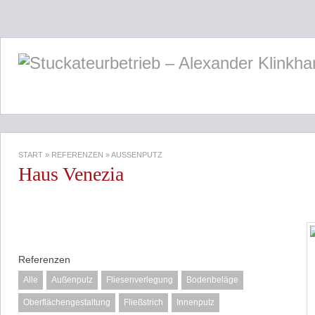
START
»
REFERENZEN
»
AUSSENPUTZ
Haus Venezia
Referenzen
Alle
Außenputz
Fliesenverlegung
Bodenbeläge
Oberflächengestaltung
Fließstrich
Innenputz