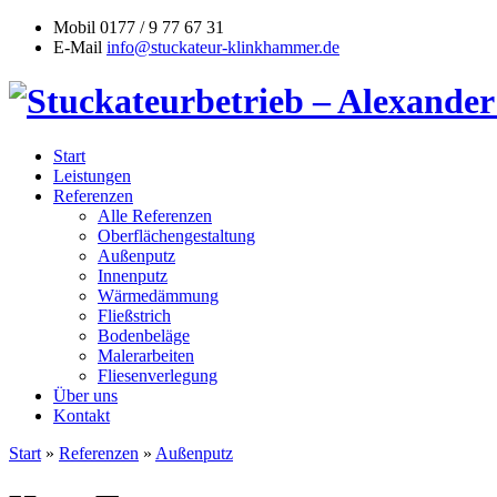
Mobil
0177 / 9 77 67 31
E-Mail
info@stuckateur-klinkhammer.de
Start
Leistungen
Referenzen
Alle Referenzen
Oberflächengestaltung
Außenputz
Innenputz
Wärmedämmung
Fließstrich
Bodenbeläge
Malerarbeiten
Fliesenverlegung
Über uns
Kontakt
Start
»
Referenzen
»
Außenputz