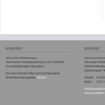
KURZINFO
KONTAKT
Alexander Klinkhammer
Stuckateurbetri
Seit meiner Firmengründung im Juni 2006 bin
Alexander Klin
ich selbstständiger Stuckateur.
53940 Hellenth
Kammerwald 7
Ich lege höchsten Wert auf Zuverlässigkeit,
Ehrlichkeit und Qualität.
MEHR »
Telefon
0 24 8
Mobil
0177 /
info@stuckateu
www.stuckateur