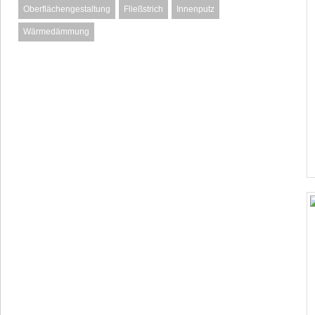
Oberflächengestaltung
Fließstrich
Innenputz
Wärmedämmung