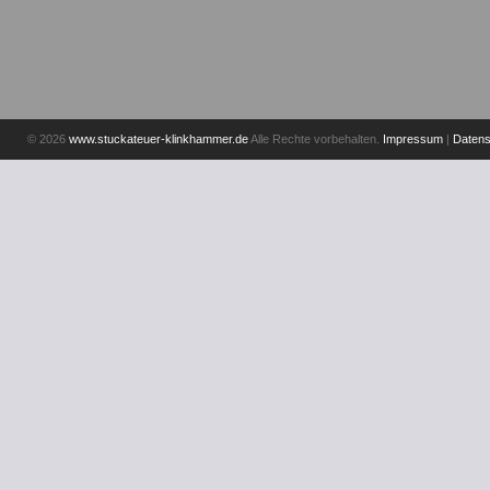
© 2026
www.stuckateuer-klinkhammer.de
Alle Rechte vorbehalten.
Impressum
|
Datens